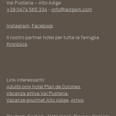
Val Pusteria – Alto Adige
+39 0474 565 334
-
info@leitgam.com
Instagram
,
Facebook
Il nostro partner hotel per tutta la famiglia
Kronblick
Link interessanti:
Adults only hotel Plan de Corones
,
Vacanza attiva Val Pusteria
,
WELLNESS HOTEL PER
Vacanze gourmet Alto Adige
,
Arrivo
ADULTI PLAN DE CORONES