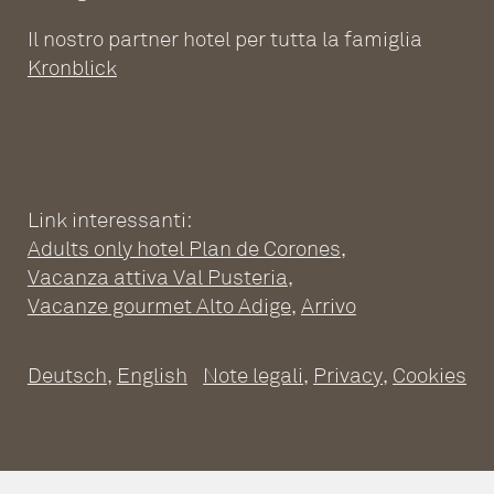
Il nostro partner hotel per tutta la famiglia
Kronblick
Link interessanti:
Adults only hotel Plan de Corones
,
Vacanza attiva Val Pusteria
,
WELLNESS HOTEL PER
Vacanze gourmet Alto Adige
,
Arrivo
ADULTI PLAN DE CORONES
Deutsch
,
English
Note legali
,
Privacy
,
Cookies
Hotel Benessere Alto Adige
Piscine
SUITE SPAZIOSE
Saune
Sale relax
Fitness
Le suite nell’adults only hotel
Massaggi e treatments
Day Spa
UNA GIORNATA CULINARIA