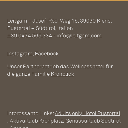
Leitgam – Josef-Röd-Weg 15, 39030 Kiens,
Pustertal – Südtirol, Italien
+39 0474 565 334
-
info@leitgam.com
Instagram
,
Facebook
Unser Partnerbetrieb das Wellnesshotel für
die ganze Familie
Kronblick
ADULTS ONLY
WELLNESSHOTEL
KRONPLATZ
Interessante Links:
Adults only Hotel Pustertal
Wellnesshotel Südtirol
Pools
,
Aktivurlaub Kronplatz
,
Genussurlaub Südtirol
Saunawelt
Ruhezonen
Fitness